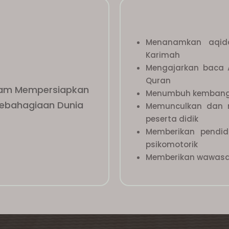
Menanamkan aqida
Karimah
Mengajarkan baca 
Quran
lam Mempersiapkan
Menumbuh kembangka
Kebahagiaan Dunia
Memunculkan dan 
peserta didik
Memberikan pendidi
psikomotorik
Memberikan wawas