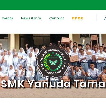
Events
News & Info
Contact
P P D B
SMK Yanuda Tama