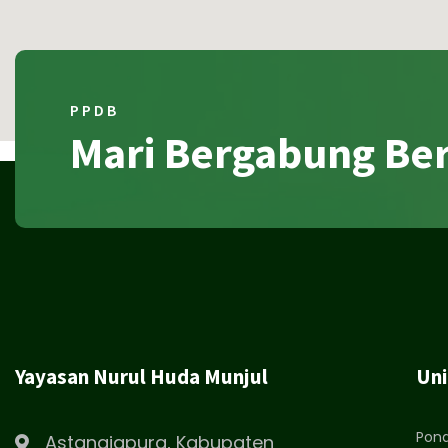
P P D B
Mari Bergabung Be
Yayasan Nurul Huda Munjul
Uni
Pond
Astanajapura, Kabupaten