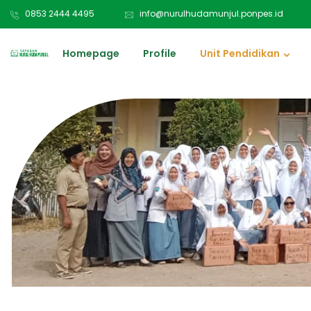
0853 2444 4495
info@nurulhudamunjul.ponpes.id
Homepage
Profile
Unit Pendidikan